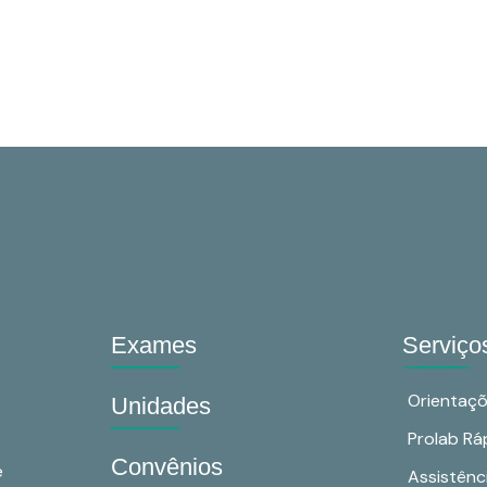
Exames
Serviço
Orientaç
Unidades
Prolab Rá
Convênios
e
Assistênc