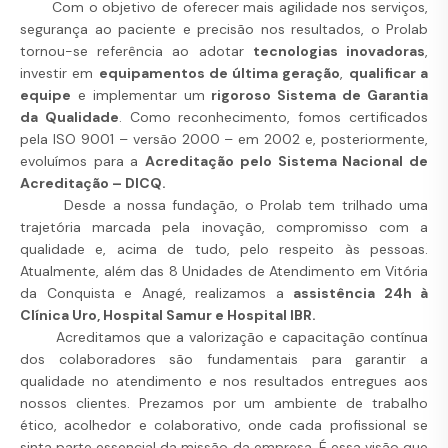
Com o objetivo de oferecer mais agilidade nos serviços,
segurança ao paciente e precisão nos resultados, o Prolab
tornou-se referência ao adotar
tecnologias inovadoras
,
investir em
equipamentos de última geração
,
qualificar a
equipe
e implementar um
rigoroso Sistema de Garantia
da Qualidade
. Como reconhecimento, fomos certificados
pela ISO 9001 – versão 2000 – em 2002 e, posteriormente,
evoluímos para a
Acreditação pelo Sistema Nacional de
Acreditação – DICQ.
Desde a nossa fundação, o Prolab tem trilhado uma
trajetória marcada pela inovação, compromisso com a
qualidade e, acima de tudo, pelo respeito às pessoas.
Atualmente, além das 8 Unidades de Atendimento em Vitória
da Conquista e Anagé, realizamos a
assistência 24h à
Clínica Uro, Hospital Samur e Hospital IBR.
Acreditamos que a valorização e capacitação contínua
dos colaboradores são fundamentais para garantir a
qualidade no atendimento e nos resultados entregues aos
nossos clientes. Prezamos por um ambiente de trabalho
ético, acolhedor e colaborativo, onde cada profissional se
sinta parte essencial da missão da empresa. É essa visão que