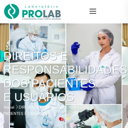
DIREITOS E
RESPONSABILIDADES
DOS PACIENTES
E USUÁRIOS
Inicial
DIREITOS E RESPONSABILIDADES DOS
PACIENTES E USUÁRIOS