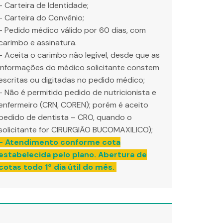
- Carteira de Identidade;
- Carteira do Convênio;
- Pedido médico válido por 60 dias, com
carimbo e assinatura.
- Aceita o carimbo não legível, desde que as
informações do médico solicitante constem
escritas ou digitadas no pedido médico;
- Não é permitido pedido de nutricionista e
enfermeiro (CRN, COREN); porém é aceito
pedido de dentista – CRO, quando o
solicitante for CIRURGIÃO BUCOMAXILICO);
- Atendimento conforme cota
estabelecida pelo plano. Abertura de
cotas todo 1º dia útil do mês.